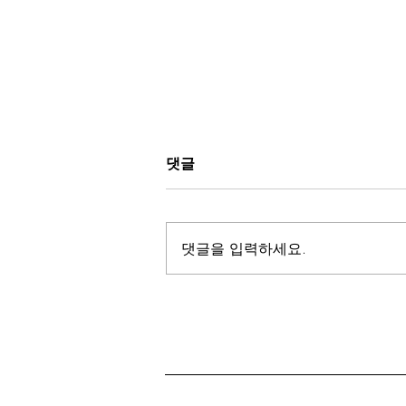
댓글
댓글을 입력하세요.
부산비비기와 펀초이스가 하
나로 통합되었습니다